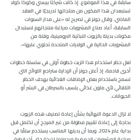
سابقة في هذا الموضوع. إذ كانت شركتا بيبسي وكوكا كولا
تستبعدان هذا المكون من منتجاتها تدريجيًا في العقد
الماضي. وقال جونز في تصريح له «على مدار السنوات
السابقة، أعاد صناع المشروبات صياغة منتجاتهم لاستبدال
مكونات بديلة بالزيوت النباتية البرومينية، وقلة من
المشروبات الحالية في الولايات المتحدة تحتوي عليها».
لعل حظر استخدام هذا الزيت خطوة أولى في سلسلة خطوات
أخرى قادمة، إذ أعلن جونز أن الإدارة ستراجع اللوائح التي
تسمح باستخدام بعض الإضافات الغذائية بهدف الحظر
التلقائي لأي ملون غذائي يتسبب بالسرطان في البشر أو
الحيوانات.
لا تزال الدعوة النهائية بشأن إعادة تصنيف هذه الزيوت
بحاجة إلى إعادة تقييم مطولة من غير المرجح أن تكتمل قبل
بداية عام 2024. وبما أن بديلها المناسب يستخدم سلفًا في
صناعة المشروبات الحمضية ويجعلها لذيذة حتى آخر قطرة،