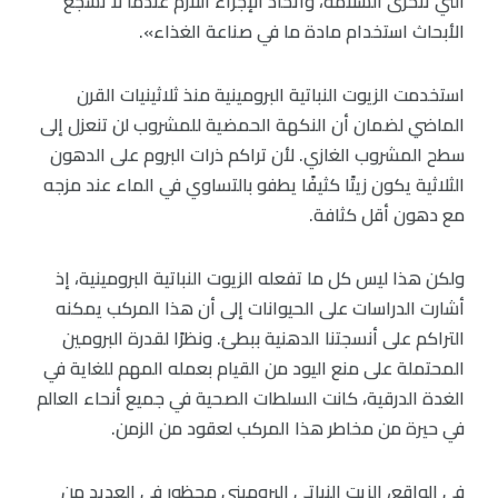
التي تتحرى السلامة، واتخاذ الإجراء اللازم عندما لا تشجع
الأبحاث استخدام مادة ما في صناعة الغذاء».
استخدمت الزيوت النباتية البرومينية منذ ثلاثينيات القرن
الماضي لضمان أن النكهة الحمضية للمشروب لن تنعزل إلى
سطح المشروب الغازي. لأن تراكم ذرات البروم على الدهون
الثلاثية يكون زيتًا كثيفًا يطفو بالتساوي في الماء عند مزجه
مع دهون أقل كثافة.
ولكن هذا ليس كل ما تفعله الزيوت النباتية البرومينية، إذ
أشارت الدراسات على الحيوانات إلى أن هذا المركب يمكنه
التراكم على أنسجتنا الدهنية ببطئ. ونظرًا لقدرة البرومين
المحتملة على منع اليود من القيام بعمله المهم للغاية في
الغدة الدرقية، كانت السلطات الصحية في جميع أنحاء العالم
في حيرة من مخاطر هذا المركب لعقود من الزمن.
في الواقع، الزيت النباتي البروميني محظور في العديد من