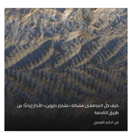
كيف حَلَ المراهقين مشكلة «تشارلز داروين» الأكثر إرباكًا عن
طريق الصُدفة
من
احلام العبسي