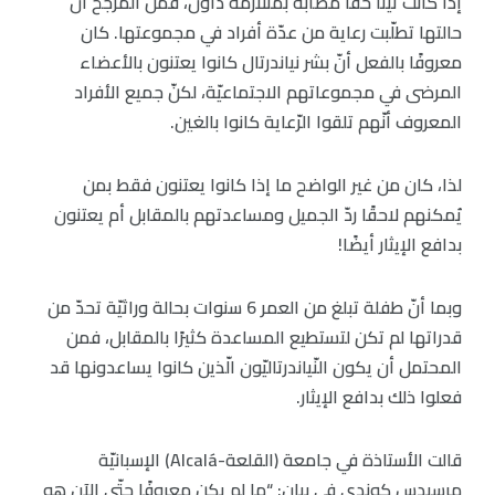
إذا كانت تينا حقًّا مُصابة بمتلازمة داون، فمن المرجّح أنّ
حالتها تطلّبت رعاية من عدّة أفراد في مجموعتها. كان
معروفًا بالفعل أنّ بشر نياندرتال كانوا يعتنون بالأعضاء
المرضى في مجموعاتهم الاجتماعيّة، لكنّ جميع الأفراد
المعروف أنّهم تلقوا الرّعاية كانوا بالغين.
لذا، كان من غير الواضح ما إذا كانوا يعتنون فقط بمن
يُمكنهم لاحقًا ردّ الجميل ومساعدتهم بالمقابل أم يعتنون
بدافع الإيثار أيضًا!
وبما أنّ طفلة تبلغ من العمر 6 سنوات بحالة وراثيّة تحدّ من
قدراتها لم تكن لتستطيع المساعدة كثيرًا بالمقابل، فمن
المحتمل أن يكون النّياندرتاليّون الّذين كانوا يساعدونها قد
فعلوا ذلك بدافع الإيثار.
قالت الأستاذة في جامعة (القلعة-Alcalá) الإسبانيّة
مرسيدس كوندي في بيان: “ما لم يكن معروفًا حتّى الآن هو