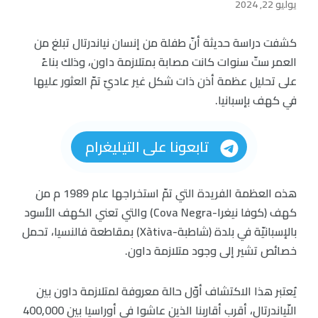
يوليو 22, 2024
كشفت دراسة حديثة أنّ طفلة من إنسان نياندرتال تبلغ من
العمر ستّ سنوات كانت مصابة بمتلازمة داون، وذلك بناءً
على تحليل عظمة أذن ذات شكل غير عاديّ تمّ العثور عليها
في كهف بإسبانيا.
تابعونا على التيليغرام
هذه العظمة الفريدة التي تمّ استخراجها عام 1989 م من
كهف (كوفا نيغرا-Cova Negra) والتي تعني الكهف الأسود
بالإسبانيّة في بلدة (شاطبة-Xàtiva) بمقاطعة فالنسيا، تحمل
خصائص تشير إلى وجود متلازمة داون.
يُعتبر هذا الاكتشاف أوّل حالة معروفة لمتلازمة داون بين
النّياندرتال، أقرب أقاربنا الذين عاشوا في أوراسيا بين 400,000