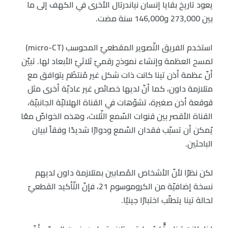
يعود تاريخ بقايا إنسان نياندرتال الأخرى في الكهف إلى ما
بين 273,000 و146,000 سنة مضت.
استخدم الفريق التّصوير المقطعيّ المحوسب (micro-CT)
لمسح العظمة وإنشاء نموذج رقميّ ثلاثيّ الأبعاد لها. تبيّن
أنّ عظمة أذن تينا كانت ذات شكل غير مُنتظَم يتوافق مع
متلازمة داون، كما أنّ لديها خصائص غير عاديّة أخرى مثل
قوقعة أذن صغيرة، تشوّهات في القناة الهلاليّة الجانبيّة،
القناة الأقصر بين قنوات السّمع الثّلاث، وهذه الخواصّ معًا
يُمكن أن تسبّب فقدان السّمع ودوارًا شديدًا وفقاً لبيان
الباحثين.
لكن نظرًا لأنّ الأشخاص المُصابين بمتلازمة داون لديهم
نسخة إضافيّة من الكروموسوم 21، فإنّ التّأكيد القطعيّ
لحالة تينا يتطلّب اختبارًا جينيًا.