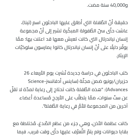
و40,000 سنة مضت.
حقيقة أنّ الطّفلة التي أطلق عليها الباحثون اسم (تينا)،
عاشت حتّى سنّ الطّفولة المبكّرة تشير إلى أنّ مجموعة
إنسان نياندرتال التي كانت تعيش معها قد اعتنت بها؛ ممّا
يوفّر دليلًا على أنّ إنسان نياندرتال كانوا يمارسون سلوكيّات
الإيثار.
كتب الباحثون في دراسة جديدة نُشرت يوم الأربعاء 26
حزيران/يونيو ضمن مجلّة (ساينس أدفانسز-Science
Advances): “هذه الطّفلة كانت تحتاج إلى رعاية لمدّة لا تقلّ
عن ستّ سنوات، ممّا يتطلّب على الأرجح مُساعدة أعضاء
آخرين من المجموعة للأمّ في رعاية الطّفلة”.
كانت عظمة الأذن، وهي جزء من عظم الصّدغ، مُختلطة مع
بقايا حيوانات ولم يتمّ التّعرّف عليها حتّى وقت قريب. فيما