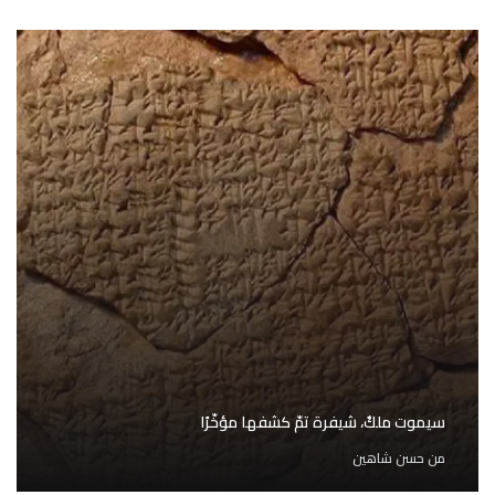
سيموت ملكٌ، شيفرة تمّ كشفها مؤخّرًا
من
حسن شاهين