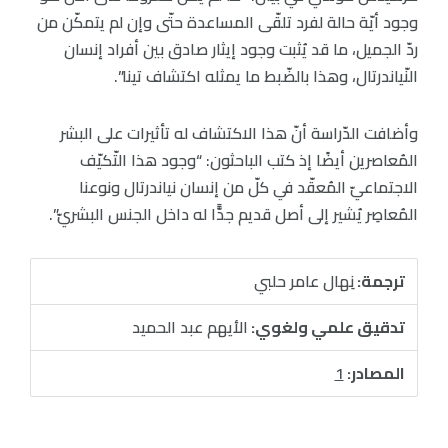
وجود أيّة حالة لفرد تلقّى المساعدة حتّى وإن لم يتمكّن من
ردّ الجميل، ما قد يُثبت وجود إيثار صادق بين أفراد إنسان
النّياندرتال، وهذا بالضّبط ما يمثله اكتشاف تينا”.
وأضافت الدّراسة أنّ هذا الاكتشاف له تأثيرات على البشر
المُعاصرين أيضًا إذ كتب الباحثون: “وجود هذا التّكيّف
الاجتماعيّ المُعقّد في كلّ من إنسان نياندرتال ونوعنا
المُعاصِر يُشير إلى أصل قديم جدًّا له داخل الجنس البشريّ”.
ترجمة:
نِهال عامر حلبي
تدقيق علمي ولغوي:
الأيهم عبد الحميد
المصادر:
1