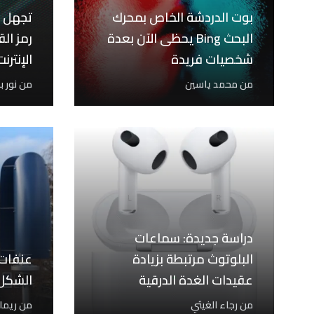
بوت الدردشة الخاص بمحرك
تجهل ا
البحث Bing يحظى الآن بعدة
رمز ال
شخصيات فريدة
الإنترن
أمنية!
من
محمد ياسين
من
نور 
دراسة جديدة: سماعات
البلوتوث مرتبطة بزيادة
عنفات ت
عقيدات الغدة الدرقية
الشكل 
من
رجاء الغيثي
من
ريما 