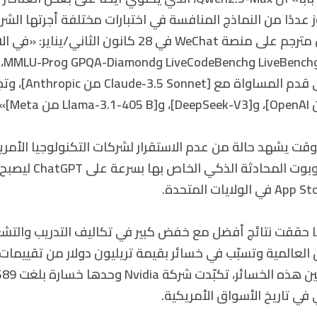
اوز عددًا من النماذج المنافسة في اختبارات مختلفة أجرتها الش
«علي بابا» في بيان مترجم على منصة WeChat في 28 كانون ال
مثل d
Qwen2.5-Max على قدم 
وقت يشهد حالة من عدم الاستقرار لشركات التكنولوجيا الأمري
DeepSeek تفوّق روبوت ال
 حققت نتائج أفضل مع خفض كبير في تكاليف التدريب والتش
لعالمية وتسبّب في خسائر بقيمة تريليون دولار من تقييما
في تاريخ الأسواق الأمريكية.