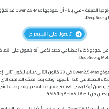
أعلنت شركة التكنولوجيا الصينية 
تابعونا على التيليغرام
ن نموذج ذكاء اصطناعي جديد تدّعي أنه يتفوق على النماذج
وجاء الإعلان عن نموذج Qwen2.5-Max في 29 كانون الثاني/يناير،
كاء الاصطناعي هذا الأسبوع، وذلك بعد الضجّة العالمية التي
DeepSe، الذي يتضمّن أيضًا بعض العناصر مفتوحة المصدر. وقد زعمت ال
يكيين من ناحية الكفاءة والتكلفة.
والآن، تدّعي «علي بابا» أن Qwen2.5-Max، الذي يحتوي أيضًا على 