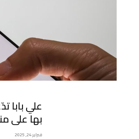
علي بابا ت
بها على منافسيها ek
فبراير 24, 2025