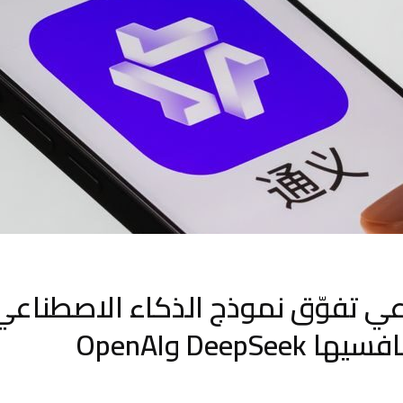
دّعي تفوّق نموذج الذكاء الاصطناع
DeepSe وOpenAI