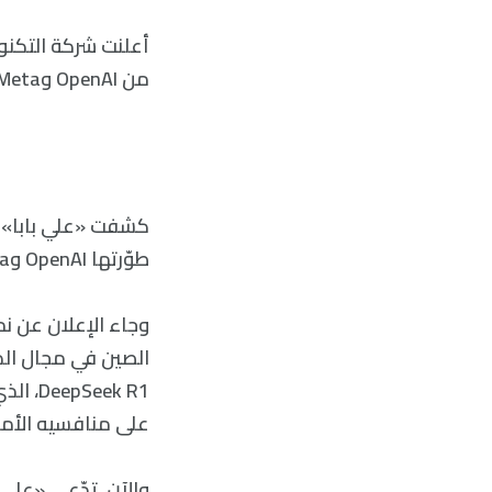
من OpenAI وMeta وDeepSeek.
كشفت «علي بابا» ع
طوّرتها OpenAI وMeta وDeepSeek.
الصين في مجال الذ
ek R1
على منافسيه الأمر