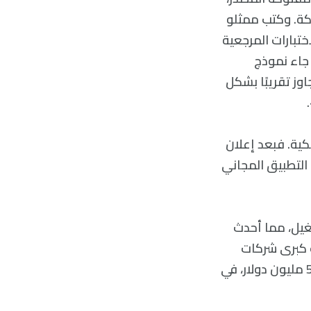
ركة. وكتب ممثلو
ثاني/يناير: «في الاختبارات المرجعية
Arena-Har وLiveBench وLiveCodeBench وGPQA-Diamond وMMLU-Pro، جاء نموذج
المساواة مع [Claude-3.5 Sonnet من Anthropic]، وتجاوز تقريبًا بشكل
كية. فبعد إعلان
محادثة الذكي الخاص بها بسرعة على ChatGPT ليصبح التطبيق المجاني
غيل، مما أحدث
ت كبرى شركات
التكنولوجيا. ومن بين هذه الخسائر، تكبّدت شركة Nvidia وحدها خسارة بلغت 589 مليون دولار، في