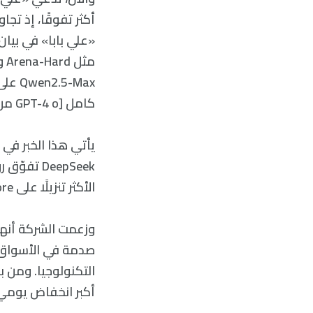
أكثر تفوقًا، إذ تج
كامل [GPT-4 o من OpenAI]، و[DeepSeek-V3]، و[Llama-3.1-405 B من Meta]».
يأتي هذا الخبر في 
الأكثر تنزيلًا على App Store في الولايات المتحدة.
وزعمت الشركة أنها
صدمة في الأسواق ا
أكبر انخفاض يومي 