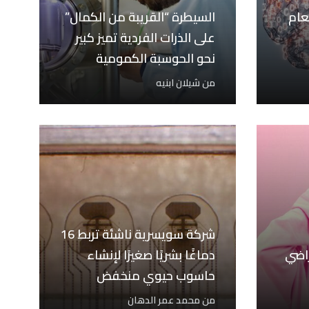
عام
السيطرة “القريبة من الكمال”
على الذرات الفردية تميز كبير
نحو الحوسبة الكمومية
من
شيلان ابنيه
شركة سويسرية ناشئة تربط 16
راضي
دماغًا بشريًا صغيرًا لإنشاء
حاسوب حيوي منخفض
الطاقة
من
محمد عمر الدهان