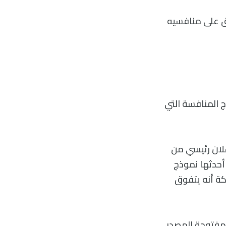
«علي بابا» أن نموذجها Qwen2.5-Max قد تفوّق على منافسيه
 المنافسة التي
 ليكون ثاني إعلان رئيسي من
 أحدثها نموذج
شركة أنه يتفوق
بعض العناصر مفتوحة المصدر،