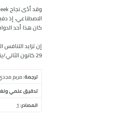
كان هذا أحد الدواف
29 كانون الثاني/يناير أن DeepSeek احتالت على جزء من نماذج OpenAI لتدريب نموذجها الخاص.
ترجمة:
مريم مجدي
تدقيق علمي ولغ
المصادر:
1