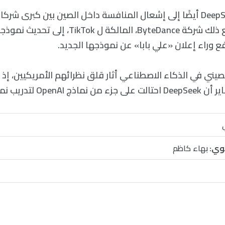
وقد أدّى نجاح DeepSeek أيضًا إلى إشعال المنافسة داخل الصين بين كبرى ش
ع وراء إعلان «علي بابا» عن نموذجها الجديد.
وي:
بهاء كاظم