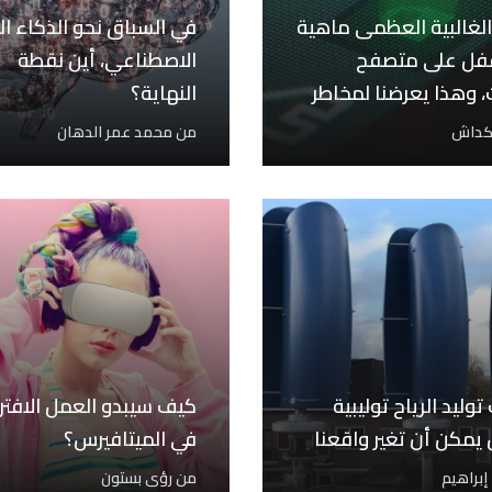
لغالبية العظمى ماهية
في السباق نحو الذكاء ال
قفل على متصفح
الاصطناعي، أين نقطة
ت، وهذا يعرضنا لمخاطر
النهاية؟
بكداش
من
محمد عمر الدهان
وليد الرياح توليبية
كيف سيبدو العمل الافت
يمكن أن تغير واقعنا
في الميتافيرس؟
إبراهيم
من
رؤى بستون