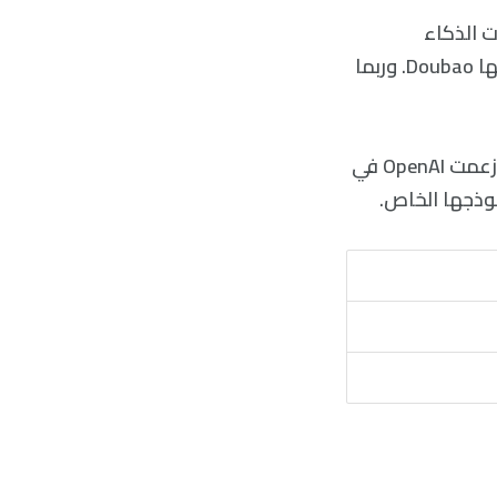
ركات الذكاء
الاصطناعي، إذ دفع ذلك شركة ByteDance، المالكة ل TikTok، إلى تحديث نموذجها Doubao. وربما
إن تزايد التنافس الصيني في الذكاء الاصطناعي أثار قلق نظرائهم الأمريكيين، إذ زعمت OpenAI في