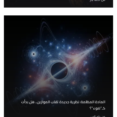
المادة المظلمة: نظرية جديدة تقلب الموازين.. هل بدأت
كـ”ضوء”؟
من
رام البب