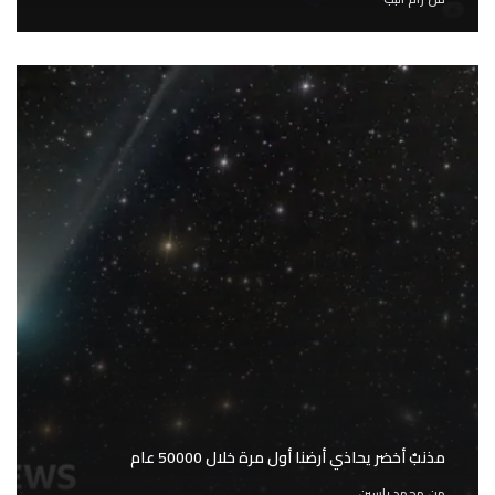
مذنبٌ أخضر يحاذي أرضنا أول مرة خلال 50000 عام
من
محمد ياسين