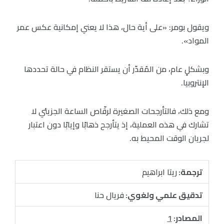
ويقول بومر: «على أية حال، هذا لا يعني إمكانية عكس عمر
المواد».
وبشكلٍ عام، من المُقدّر أن يستقر النظام في حالة تحددها
الإنتروبيا.
ومع ذلك، فالتأرجحات الصغيرة لرقّاص الساعة الجزيئي لا
تشارك في هذه العملية، إذ يتأرجح ذهابًا وإيابًا دون اعتبار
لجريان الوقت المحيط به.
ترجمة:
ريتا ابراهيم
تدقيق علمي ولغوي:
فريال حنا
المصادر:
1