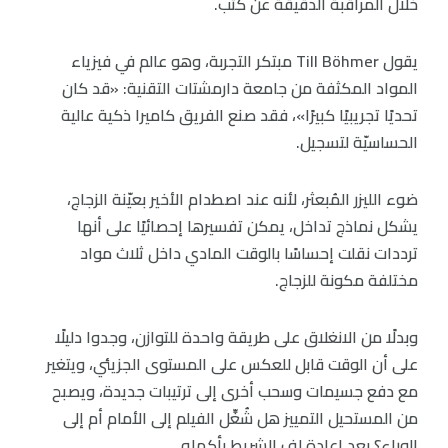
خلال المراقبة الدقيقة عن كثب.
يقول Till Böhmer مبتكر التجربة، وهو عالم في فيزياء
المواد المكثفة من جامعة دارمشتات التقنية: «قد كان
تحديًا تجريبيًا كبيرًا»، فقد صنع الفريق كاميرا ذكية عالية
الحساسيّة لتسجيل.
ضوء الليزر المُبعثر، لأنه عند اصطدام الأخير بعيّنة الزجاج،
يشكل نماذج تداخل، يمكن تفسيرها إحصائيًا على أنها
ترددات نقلت إحساسًا بالوقت المادي داخل ثلاث مواد
مختلفة مكونة للزجاج.
وبدلًا من الانغلاق على طريقة واحدة للتوازن، وجدوا دليلًا
على أن الوقت قابل للعكس على المستوى الجزيئي، ويتغير
مع دفع جسيمات وسحب أخرى إلى ترتيبات جديدة، ويصبح
من المستحيل التمييز هل شُغِّل الفيلم إلى الأمام أم إلى
الوراء؟ بعد إعادة لف الشريط بأكمله.