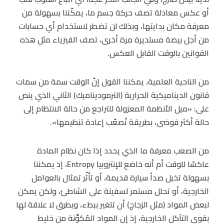
أو عكس معادلة تصف حركة جسم ما، يمكّننا بسهولة من
معرفة مكان بدايتها، وبذلك لن تضطر لاستخدام أي حسابات
من أجل بيضة مستديرة مرة أخرى، تصف الفيزياء مثل هذه
القوانين بالوقت القابل العكس.
من الناحية العلمية، يمكننا القول إنّ الوقت سمة من سمات
قانون الديناميكية الحرارية (الترموديناميك) الثاني الذي ينص
على: «ميل الأنظمة المعزولة للتراجع من حالة الانتظام إلى
حالة أكثر فوضى، بطريقة تُصعّب إعادة تنظيمها».
من الصعب معرفة ما الذي يحدد إذا كان نظام المادة
عاكسًا للوقت أم أنه خاضع للإنتروبيا Entropy، إذ يمكننا
بسهولة تخيل صدأ سيارة قديمة، أو تأثّر تمثال بالعوامل
الخارجية، أو تحلل مستمر لسفينة على الشاطئ، ولكن يمكن
لبعض المواد (مثل الزجاج) أن تتغير ببطء، وبطرق لا علاقة لها
بقوى التآكل الخارجية، إذ إن المواد المُكوَّنة من خليط