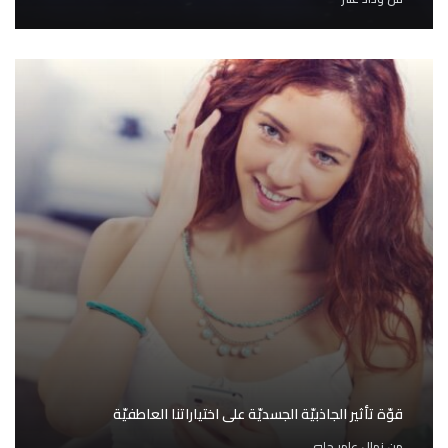
قوّة تأثير الجاذبيّة الجسديّة على اختياراتنا العاطفيّة
من
نِهال عامر حلبي