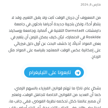
مارس 6, 2024
من المعروف أن جريان الوقت ثابت ولا يقبل التغيير، وقد لا
ينتظر أحدًا، ولكن بتجربة جديدة أجراها باحثون في جامعة
دارمشتات Darmstadt التقنية في ألمانيا، وجامعة روسكيلد
Roskilde في الدنمارك، تبيّن كيف يمكن للزمن أن يتغير في
بعض المواد أحيانًا، إذ كشف البحث عن أول دليل فيزيائي
على إمكانية عكس الوقت المعتمِد بقياسه على المواد مثل
الزجاج.
تابعونا على التيليغرام
بشكلٍ عام، نادرًا ما تهتم قوانين الفيزياء بالسهم الزمني،
كما أن العديد من القوانين الخاصة تتجاهل الوقت، وتعتبر
أن مصير عالمنا ككل تحكمه نظرية الفوضى، ففي جانب ما،
لدينا بيض طازج، وفي الجانب الآخر عجة، أي اتباع أسلوب قلب