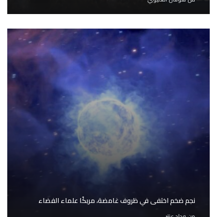
نجم ضخم اختفى في ظروف غامضة، مربكًا علماء الفضاء
من
وداد عنتر