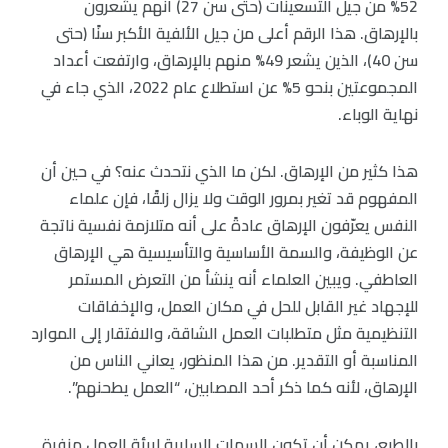
52% من جيل التسعينات (حتى سن 27) أنهم يشعرون
بالإرهاق. هذا الرقم أعلى من جيل الألفية الأكبر سنًا (حتى
سن 40)، الذين يشعر 49% منهم بالإرهاق، وارتفعت أعداد
المجموعتين بنحو 5% عن استطلاع عام 2022، الذي جاء في
نهاية الوباء.
هذا كثير من الإرهاق. لكن ما الذي نتحدث عنه؟ في حين أن
المفهوم قد تغير بمرور الوقت ولا يزال زلقًا، فإن علماء
النفس يعرّفون الإرهاق عادةً على أنه متلازمة نفسية ناتجة
عن الوظيفة، والسمة الأساسية والتأسيسية هي الإرهاق
العاطفي. ويبين العلماء أنه ينشأ من التعرض المستمر
للإجهاد غير القابل للحل في مكان العمل، والإخفاقات
التنظيمية مثل متطلبات العمل الشاقة، والافتقار إلى الموارد
المناسبة أو التقدير. من هذا المنظور، يعاني الناس من
الإرهاق، لأنه كما ذكر أحد المصابين، “العمل يطحنهم”.
بالطبع، يمكن أن تكون السمات السلبية لبيئة العمل منفرة