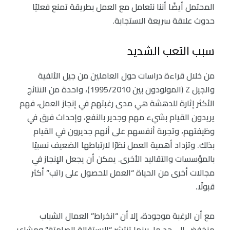
المحتمل أيضًا أننا نتعامل مع العمل بطريقة تمنع فعليًا
حدوث علاقة سريعة الاستجابة.
سبب التعب الشديد
من خلال قراءة دراسات حول العاملين من جيل الألفية
والجيل Z (المولودون بين 1995/2010)، واحدة من النتائج
الأكثر إثارة للدهشة هي مدى رغبتهم في إنجاز العمل، فهم
يريدون القيام بشيء مهم وجدير بالنفع، وإحداث فرق في
وظيفتهم، وتجربة أنفسهم على أنهم جديرون في القيام
بذلك. وتزداد أهمية العمل نظرًا لارتباطها الضعيف نسبيًا
بالمؤسسات والتقاليد الأخرى. يمكن أن يجعل الإنجاز في
مجالات أخرى من الحياة “العمل للحصول على راتب” أكثر
قبولًا.
مع أن الرغبة موجودة، إلا أن “انخراط” العمال الشباب
منخفض إلى حد ما، بينما تنتشر “الاستقالة الصامتة” ومشاعر