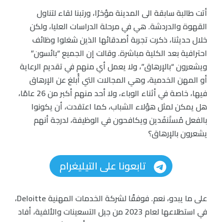
أتت طالبة سابقة الى المدينة مؤخرًا، ورتبنا لقاء لتناول
القهوة والدردشة. هي في مرحلة الدراسات العليا، ولكن
خلال حديثنا، ذكرت تجربة أصدقائها الذين شغلوا وظائف
احترافية بعد الكلية مباشرة. وقالت إن الجميع “بائسون”
ويشعرون “بالإرهاق”، ولا يعمل أي منهم في تقديم الرعاية
أو المهن الخدمية، وهي المجالات التي أُبلغ عن الإرهاق
فيها، خاصة في أثناء الوباء، ولا أحد منهم أكبر من 26 عامًا،
هل يمكن لمثل هؤلاء الشباب، كما اعتقدت، أن يكونوا
بالفعل مُستَنفَدين ويكافحون في الوظيفة، لدرجة أنهم
يشعرون بالإرهاق؟
تابعونا على التيليغرام
على ما يبدو، نعم. فوفقًا لشركة الخدمات المهنية Deloitte،
في استطلاعها لعام 2023 من جيل التسعينات والألفية، أفاد