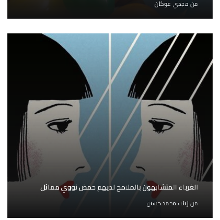
من
مجدي عوكان
الغرباء المتشابهون بالملامح لديهم حمض نووي مماثل
من
زينب محمد حسين