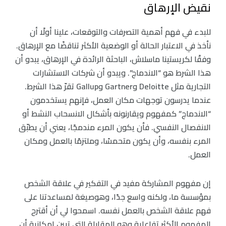
نقيض الإرهاق
للبدء في فهم أهمية التصرفات والتوقعات، علينا أولًا أن
نأخذ في الاعتبار الحالة أو الوضعية الأكثر تناقضًا مع الإرهاق.
وفقًا لكريستينا ماسلاش، الباحثة الرائدة في الإرهاق، يبدو أن
هذا الشرط هو “الاندماج”. ويبدو أن شركات الاستشارات
التجارية مثل Deloitte وGartner وGallup تقرّ هذا الشرط.
عندما يدرسون توجهات مكان العمل، فإنهم يستخدمون
“الاندماج” كمفهوم ويقارنونه بأشكال الانسحاب النشط أو
الانفصال النفسي. فأن يكون المرء مندمجًا، يعني أن يطبّق
المرء بنفسه، وأن يكون متحمسًا، وملتزمًا بالعمل ومكان
العمل.
إن مفهوم المشاركة مفيد في التفكير في علاقة الشخص
بمؤسسة ما، ولكنه واسع جدًا، وهوصيغة لمساعدتنا على
فهم علاقة الشخص بالعمل نفسه. اسمحوا لي أن أقترح
المفهوم الأكثر تفاعلية وهو المقابلة التي تبين إمكانية أن