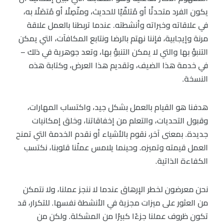
يكون الفرد متحدثًا أو مُتلقّيًا للحديث، ومتّصِلًا أو مُتصَلًا به،
في علاقاته وخبراته وأنشطته. عندما تربطنا بالعمل علاقة
مرنة وإيجابية، فإننا نهتم بالرضا ونتابع المكافآت، التي يمكن
التنبؤ بها والتي لا يمكن التنبؤ بها، وتعد جوهرية في ذلك –
في خدمة هذا الضيف، وتقديم هذا العرض، وكتابة هذه
النسخة.
هدفنا هو القيام بالعمل بشكل جيد، واكتساب المهارات،
وقبول التحديات، والتعلم من إخفاقاتنا، وخلق إمكانيات
جديدة. بمعنى آخر، نقوم بالأشياء أو نقدم الخدمة التي تمنح
العمل قيمته وتميزه. وحينما يلامس عملُنا قلوبنا، نكتسب
الكفاءة الذاتية.
نحن معرضون لخطر الإرهاق عندما لا ننجز عملنا، ولا نتمكن
من العثور على ميزات مجزية في الأنشطة نفسها. للتكرار، قد
تكون ظروف عملنا جزءًا كبيرًا من المشكلة. ولكن من