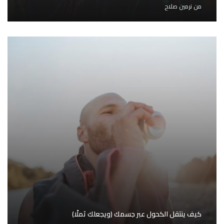
من
نرمين صلاح
كيف ينتقل الكحول عبر جسمك (ويجعلك ثملًا)