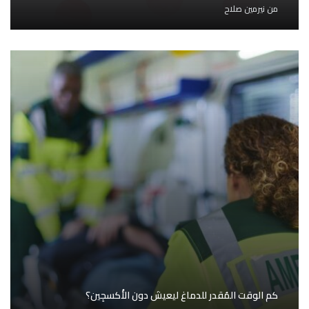
من
نيرمين صلاح
كم الوقت المُقدر للدماغ ليعيش دون الأُكسجِين؟