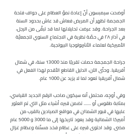
أوضحت سيمبسون أنّ إعادة نموّ العظام على حواف فتحة
الجمجمة تظهر أن المريض فعاش قد عاش بحدود السنة
بعد الجراحة. وقد عرضت تحليلاتها لما قد تبقّى من الرجل،
في آذار ٢٨ في حصّة نظرية في الاجتماع السنوي للجمعيّة
الأميركية لعلماء الأنثربولوجيا البيولجية.
جراحة الجمجمة حصلت تقريبًا منذ 13000 سنة، في شمال
أفريقيا. وحتّى الآن، الدليل القاطع الأقدم لهذا الفعل في
شمال أفريقيا تعود لما لا يزيد عن 1000 عام.
وفي أوجِه، محتمل أنه سيكون صاحب الرقم الجديد القياسي،
بمثابة طقوس أو …… تضمن قبره أشياء مثل التي تم العثور
عليها في قبور الشماان في مواقع الصيادين بالقرب من
أميركا الشمالية وقد يعود تاريخها إلى ما 3000 و 5000 عام
مضى. وقد احتوى قبره على عظام فخد مسنّنة وعظام غزال