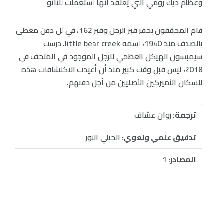
وعظام ديك رومي التي يُعتقد أنها استعملت للتاتو.
قام المحققون بحفر قبر الرجل وقبر 162، في تل دفن مغطى
بالصدف منذ 1940، اسمه little bear creek. درست
سيمبسون الهيكل العظمي للرجل الموجود في المتحف في
2018، ليس قبل وقت كبير منذ أن أعيدت الاكتشافات هذه
للسكان الأميركين الأصليين من أجل دفنهم.
ترجمة:
روان عسّاف
تدقيق علمي ولغوي:
الجيلي النور
المصادر:
1