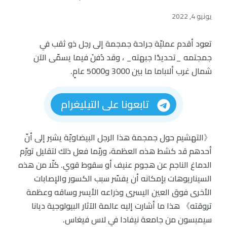
يونيو 4, 2022
تعود أقدم عمليّة جراحة جمجمة إلى رجل ذو ثقب في
جمجتمه _تحديدًا جبهته_ ، وقد دُفنَ فيما يسمّى الآن
شمال غرب ألاباما ما بين 3000 و5000 عامٍ.
تابعونا على التيليغرام
《التهشيم حول جمجمة هذا الرجل البيضاويّة يشير إلى أنّ
أحدهم قد كشط هذه العظمة، وربّما فعل ذلك لتقليل تورّم
الدماغ الناجم عن هجوم عنيف أو سقوط قوي. كلّا من هذه
السيناريوهات بإمكانه أن يفسّر سبب الكسور والإصابات
الأخرى فوق العين اليسرى وذراعه الأيسر وساقه وعظمة
تروقته》 هذا ما أشارت إليه عالمة الآثار البيولوجية ديانا
سيمبسون من جامعة نيفادا في لاس فيغاس.