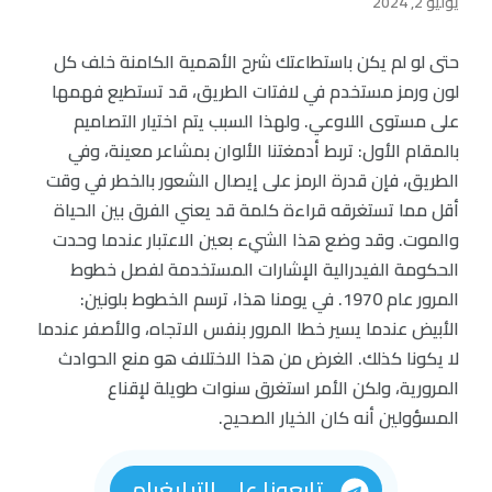
يوليو 2, 2024
حتى لو لم يكن باستطاعتك شرح الأهمية الكامنة خلف كل
لون ورمز مستخدم في لافتات الطريق، قد تستطيع فهمها
على مستوى اللاوعي. ولهذا السبب يتم اختيار التصاميم
بالمقام الأول: تربط أدمغتنا الألوان بمشاعر معينة، وفي
الطريق، فإن قدرة الرمز على إيصال الشعور بالخطر في وقت
أقل مما تستغرقه قراءة كلمة قد يعني الفرق بين الحياة
والموت. وقد وضع هذا الشيء بعين الاعتبار عندما وحدت
الحكومة الفيدرالية الإشارات المستخدمة لفصل خطوط
المرور عام 1970. في يومنا هذا، ترسم الخطوط بلونين:
الأبيض عندما يسير خطا المرور بنفس الاتجاه، والأصفر عندما
لا يكونا كذلك. الغرض من هذا الاختلاف هو منع الحوادث
المرورية، ولكن الأمر استغرق سنوات طويلة لإقناع
المسؤولين أنه كان الخيار الصحيح.
تابعونا على التيليغرام