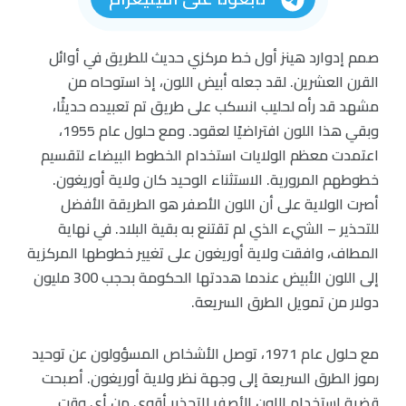
صمم إدوارد هينز أول خط مركزي حديث للطريق في أوائل
القرن العشرين. لقد جعله أبيض اللون، إذ استوحاه من
مشهد قد رأه لحليب انسكب على طريق تم تعبيده حديثًا،
وبقي هذا اللون افتراضيًا لعقود. ومع حلول عام 1955،
اعتمدت معظم الولايات استخدام الخطوط البيضاء لتقسيم
خطوطهم المرورية. الاستثناء الوحيد كان ولاية أوريغون.
أصرت الولاية على أن اللون الأصفر هو الطريقة الأفضل
للتحذير – الشيء الذي لم تقتنع به بقية البلاد. في نهاية
المطاف، وافقت ولاية أوريغون على تغيير خطوطها المركزية
إلى اللون الأبيض عندما هددتها الحكومة بحجب 300 مليون
دولار من تمويل الطرق السريعة.
مع حلول عام 1971، توصل الأشخاص المسؤولون عن توحيد
رموز الطرق السريعة إلى وجهة نظر ولاية أوريغون. أصبحت
قضية استخدام اللون الأصفر للتحذير أقوى من أي وقت