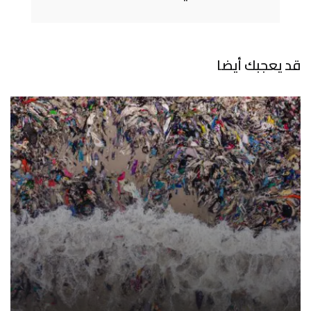
قد يعجبك أيضا