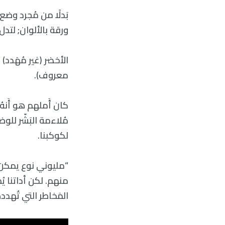
بَدلًا من مُجرد وض
ورقة بالألوان; لتدل
الأخضر (غير مُهَدد)
معروف).
كان أَملهم هو أَن
مُلاءمة البَشّر للو
لكوكبنا.
“مليوني نوع يمكن أَ
منهم. لكن أداتنا يُ
المَخاطر التي تُهدد