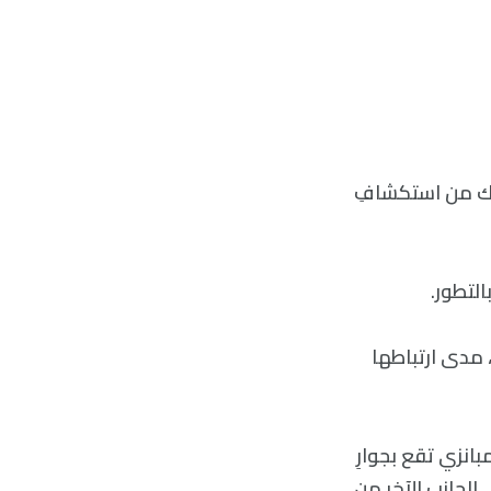
ة للحياة تُمَكنك من استكشافِ
التطور.
 مدى ارتباطها
بانزي تقع بجوارِ
الجانبِ الآخر من