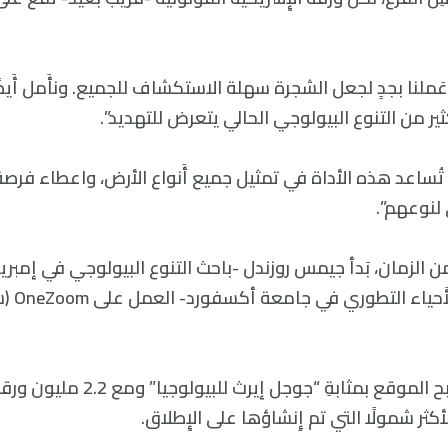
عَملنا بجدٍ لجعل الشجرة سهلة الاستكشاف للجميع. ونأَمل أَيضًا
كثير من التنوع البيولوجي الحالي يتعرض للتهديد”.
ُساعد هذه الأداة في تمثيل جميع أَنواع الأرض، واعطاء فرصة 
 لنوعهم”.
 من الزمان، بَدأ جيمس روزندل -باحث التنوع البيولوجي في إمبر
ويان وونغ -ع
كان الهدف أَن يُصبح الموقع بمثابةِ “جو
أكثر شمولًا التي تم إِنشاؤها على الإِطلاق.