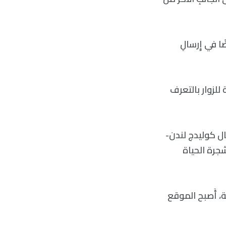
 في إِرسالِ
للزوار بالتعرف
يال كوليدج لندن-
الم الأَحياء التطوري في جامعة أكسفورد- العمل على OneZoom (شجرة الحياة
جل إيرث للبيولوجيا” ومع 2.2 مليون ورقة، أَصبح الموقع