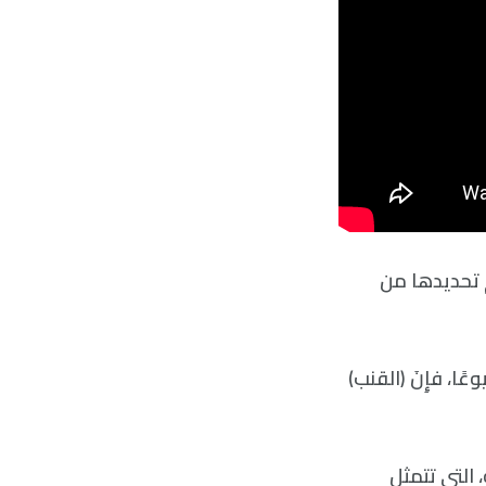
تم تحديدها من
وعًا، فإِنَ (القنب)
ة للأنواع يموّل أيضًا جمعية OneZoom الخيرية، التي تتمثل