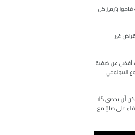
 قاموا بترميز كل
نقراض غير
ٍ أَفضل عن كيفية
نوع البيولوجي
كن أَن يحصي كُلًا
قاءِ على صلةٍ مع