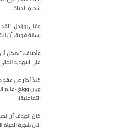
شجرةِ الحياة.
وقال روزندل: “لقد 
رسالة قوية: أَنَ ال
وأضاف: “يمكن أَن ت
على التهديد الحالي
مُنذُ أَكثر من عقدٍ
التفاعلية).
الآن شجرة الحياة ال