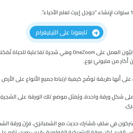
تابعونا على التيليغرام
أَكمل باحثون بريطانيّون العمل على OneZoom وهي شجرة تفاعلي
َ أَكثر من مليونيّ نوع.
 على أَنها طريقة توضّح كيفية ارتباط جميع الأَنواع على الأَرض ب
لى شكلِ ورقة واحدة، ويُمَثل موضع تلك الورقة على الشجرةِ،
خرى.
ّر يشتركون في سَلفٍ مُشترك حديث مع الشمبانزي، فإِنَ ورقة الشم
ِ الفرع، لكن ورقة الإِشريكية القولونية -قريب بعيد- تقع على 