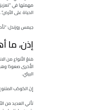
مهمتها في “تعزيز 
الحياة على الأرض”.
جيمس روزندل: “نَأمل
إذن، ما أ
مَنعُ الأَنواع من 
الأُخرى صعودًا وهب
البيئي.
إِنَ الكوكب المتنوع 
تأتي العديد من الأ