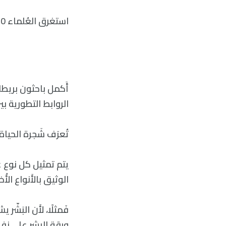
استغرق العُلماء 10 سنوات لإِنشاء “جوجل إيرث لعلم الأحياء”.
الروابط التطورية بين
تُعرَف شَجرة الحياة
يتم تمثيل كل نوع ع
الوثيق بالأَنواع الأُ
فَمثلًا، لأَن البَش
ورقة البشر على نفس