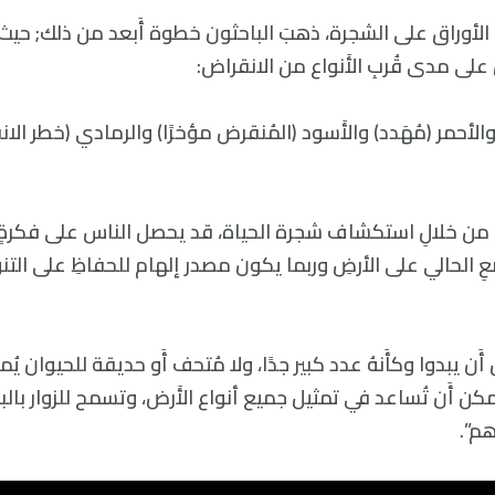
ع الأوراق على الشجرة، ذهبَ الباحثون خطوة أَبعد من ذلك; حيث
 على مدى قُربِ الأَنواع من الانقراض:
 والأحمر (مُهَدد) والأَسود (المُنقرض مؤخرًا) والرمادي (خطر الا
هُ من خلالِ استكشاف شجرة الحياة، قد يحصل الناس على فكرة
ضعِ الحالي على الأرضِ وربما يكون مصدر إلهام للحفاظِ على الت
ن يبدوا وكأَنهُ عدد كبير جدًا، ولا مُتحف أَو حديقة للحيوان يُم
مكن أَن تُساعد في تمثيل جميع أنواع الأَرض، وتسمح للزوار بالب
هم”.