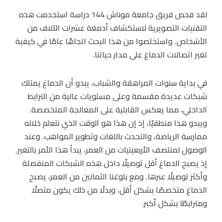
لقد فحص فريق جامعة موناش 144 دراسة استخدمت هذه
التقنيات التصويرية لاستكشاف أدمغة عشرات الآلاف من
الأشخاص. واستخلصوا من هذا البحث اتجاهًا عامًا في كيفية
تغير اتصالات الدماغ على مدار حياتنا.
في بداية سنوات المراهقة والشباب، يبدو أن الدماغ يمتلك
شبكات عديدة مقسمة وعلى مستويات عالية من الترابط
الداخلي، مما يعكس القابلية على المعالجة المتخصصة.
ويبدو هذا منطقيًا، إذ إن هذا هو الوقت الذي نتعلم خلاله
ممارسة الرياضة، والتحدث باللغات وتطوير المواهب. وعند
الوصول لمنتصف الأربعينيات من العمر، يبدأ هذا الأمر بالتغير.
إذ يصبح الدماغ أقل توصيلًا داخل هذه الشبكات المنفصلة
وأكثر توصيلًا عبرها. ومع بلوغنا الثمانين من العمر، يصبح
الدماغ متخصصًا بشكل أقل، وبدلًا من ذلك يكون متصلًا
ومترابطًا بشكل أكبر.