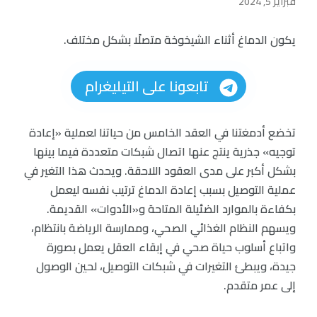
فبراير 5, 2024
يكون الدماغ أثناء الشيخوخة متصلًا بشكل مختلف.
تابعونا على التيليغرام
تخضع أدمغتنا في العقد الخامس من حياتنا لعملية «إعادة
توجيه» جذرية ينتج عنها اتصال شبكات متعددة فيما بينها
بشكل أكبر على مدى العقود اللاحقة. ويحدث هذا التغير في
عملية التوصيل بسبب إعادة الدماغ ترتيب نفسه ليعمل
بكفاءة بالموارد الضئيلة المتاحة و«الأدوات» القديمة.
ويسهم النظام الغذائي الصحي، وممارسة الرياضة بانتظام،
واتباع أسلوب حياة صحي في إبقاء العقل يعمل بصورة
جيدة، ويبطئ التغيرات في شبكات التوصيل، لحين الوصول
إلى عمر متقدم.