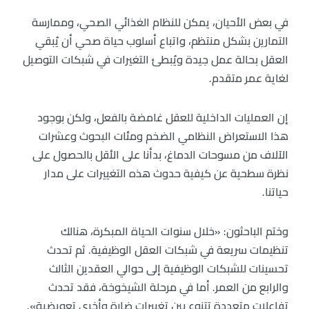
في بعض الأحيان، يمكن للنظام الغذائي الصحي، وممارسة
التمارين بشكل منتظم، واتباع أسلوب حياة صحي أن يُبقي
العقل بحالة عمل جيدة ويُبطئ التغيرات في شبكات التوصيل
لغاية عمر متقدم.
إن العمليات الداخلية للعقل غامضة بالفعل، ولكن بوجود
هذا الاستعراض النظامي الضخم ومئات البحوث وعشرات
الآلاف من مسوحات الدماغ، بدأنا على الأقل بالحصول على
نظرة سطحية عن كيفية حدوث هذه التغييرات على مدار
حياتنا.
وختم الباحثون: «خلال سنوات الحياة المبكرة، هنالك
تنظيمات سريعة في شبكات العقل الوظيفية. ثم تحدث
تحسينات للشبكات الوظيفية إلى حوالي العقدين الثالث
والرابع من العمر. أما في مرحلة الشيخوخة، فقد تحدث
تفاعلات متعددة تتنوع بين تغييرات ضارة وأخرى تعويضية».