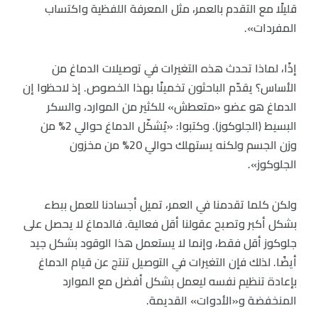
قليلًا مع التقدم بالعمر، مثل المعرفة اللفظية واكتساب
المفردات».
إذًا، لماذا تحدث هذه التغيرات في توصيلات الدماغ من
الأساس؟ يقدّم الباحثون تخمينًا بهذا الخصوص. إذ لاحظوا إن
الدماغ هو عضو «متعطش» للكثير من الموارد، والسكر
البسيط (الجلوكوز). وكتبوا: «يُشكّل الدماغ حوالي 2% من
وزن الجسم ولكنه يستهلك حوالي 20% من مخزون
الجلوكوز».
ولكن كلما تقدمنا في العمر، تميل أجسادنا للعمل ببطء
بشكل أكبر وتصبح عقولنا أقل فعالية. فالدماغ لا يحصل على
جلوكوز أقل فقط، وإنما لا يستعمل هذا الوقود بشكل جيد
أيضًا. لذلك فإن التغيرات في التوصيل تنتج عن قيام الدماغ
بإعادة تنظيم نفسه ليعمل بشكل أفضل مع الموارد
المنخفضة و«الأدوات» القديمة.