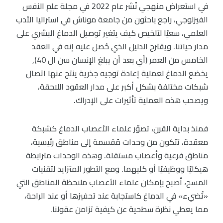
في استعراض منهجي نُشر عام 2022 في مجلة علم النفس
الفيزلوجي، راجع باحثون من جامعة موناش في استراليا الأدب
العلمي، سعيًا لتلخيص كيف يتغير توصيل الدماغ البشري على
مدار حياتنا. ويقترح الدليل الذي حُصل عليه إنه في العقد
الخامس من العمر (أي بعد أن يبلغ الإنسان سن ال 40),
يخضع الدماغ لعملية إعادة توجيه جذرية ينتج عنها اتصال
شبكات مختلفة بشكل أكبر على مدار العقود اللاحقة،
ويصحب هذه العملية تأثيرات على الإدراك.
فمنذ بداية القرن، تصوّر علماء الأعصاب الدماغ كشبكة
معقدة، تتكون من وحدات مُقسمة إلى مناطق رئيسية،
مناطق فرعية وأعصاب مستقلة. وهذه الوحدات مترابطة
هيكليًا ووظيفيًا أو كليهما. ومع التطور المتزايد لتقنيات
المسح، أصبح بإمكان علماء الأعصاب ملاحظة المناطق التي
«تُضيء» في الدماغ كاستجابة عند تحفيزها أو عند الراحة،
مما يعطي نظرة سطحية عن كيفية تزامن عقولنا.