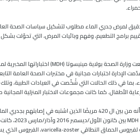
مراء.
قيق لمرض جدري الماء مطلوب لتشكيل سياسات الصحة العامة
يم برامج التطعيم، وفهم وبائيات المرض، التي تحوّلت بشكل ك
في عام 2016، وسّعت وزارة الصحة بولاية مينيسوتا (MDH)
دّمت الإدارة اختبارات مجانية في مختبرات الصحة العامة التابع
ء، بما في ذلك الحالات التي شُخّصت في العيادات الطبية، وتلك 
عاية الأطفال. كما كانت مجموعات الاختبار المنزلية المجانية م
وقد وجد التحقيق أنه من بين ال 420 مريضًا الذين اشتبه في إصابتهم ب
قي varicella-zoster، الفيروس الذي يسبب جدري الماء.