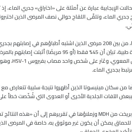
لات الإيجابية عبارة عن أمثلة على «اختراق» جدري الماء، إذ ت
ي.
وبشكل أكثر تحديدًا، من بين 208 مرضى الذين اشتبه أطباؤهم في إصابتهم 
فحصهم في منشأة طبية، تبيّن أن 45% فقط (أو 95 مريضًا) أث
26 آخرين بالفيروس الم
تبط بجدري الماء.
ترك 86 مريضًا من سكان مينيسوتا الذين أظهروا نتيجة سلبية تتعارض 
ببعض الآفات الجلدية الأخرى أو العدوى التي شُخّصت خطأ على 
وخلُصت أليسون روبريخت من MDH وزملاؤها في تقريرهم إلى أن «هذه النتا
لحماق يمكن أن يكون غير موثوق به، خاصة في المرضى الذين ت
تأكيد المخبري للحماق».