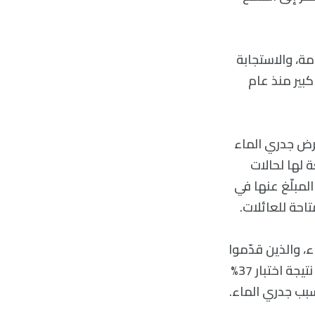
، والاستجابة
بير منذ عام
 اختباراتها المخبرية لمرض جدري الماء
ة لها لحالات
المبلّغ عنها في
تاحة للعائلات.
جدري الماء، والذين قدّموا
عينات إلى مختبرات MDH بين كانون الأول/ديسمبر 2016 وآذار/مارس 2023، كانت نتيجة اختبار 37%