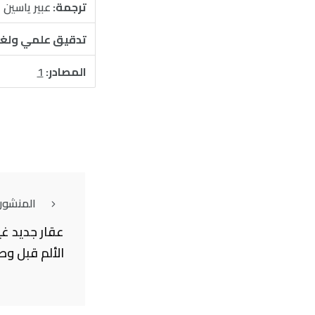
ترجمة:
عبير ياسين
تدقيق علمي ولغ
المصادر:
1
المنشور
عقار جديد غي
الألم قبل وص