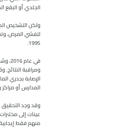
الجلدي أو البقع الح
ولكن التشخيص الد
لتفشي المرض، وتقي
1995.
ومراقبة النتائج. وق
الإصابة بجدري الما
المدارس أو مراكز ر
منهم فقط إيجابية لفيروس الحماق النطا