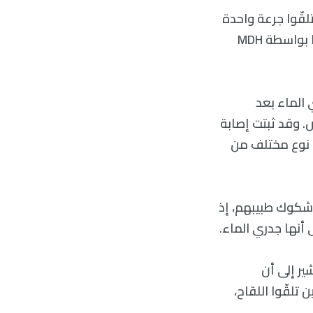
لقّوا جرعة واحدة
على الأقل من لقاح جدري الماء، وتلقّى اللقاح حوالي نصف المرضى الذين اختبروا بواسطة MDH
بجدري الماء بعد
بتت إصابتهم بالمرض. وقد ثبتت إصابة
عوي، وعُثر على شخص واحد مصاب بفيروس HSV-1، وهو نوع مختلف من
مع شكوك طبيبهم، إذ
أنها جدري الماء.
ئج تشير إلى أن
لقّوا اللقاح،