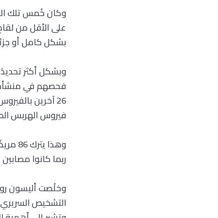
وكان خُمس تلك الحا
بشكل كامل أو جزئ
فيروس الهربس المر
وهذا ي
ربما كانوا مصابين 
التشخيص السريري ل
وتشير إلى أهمية ال