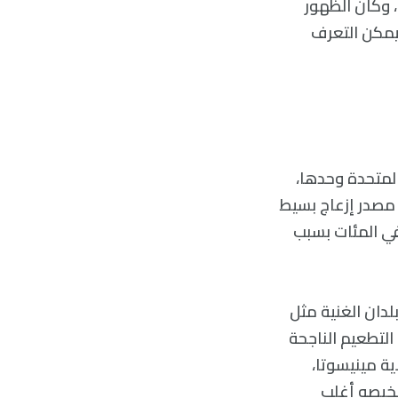
 وكان الظهور
 يمكن التعرف
ايات المتحدة وحدها،
 مصدر إزعاج بسيط
في المئات بسبب
لدان الغنية مثل
لتطعيم الناجحة
ة في ولاية مينيسوتا،
تشخيصه أغلب