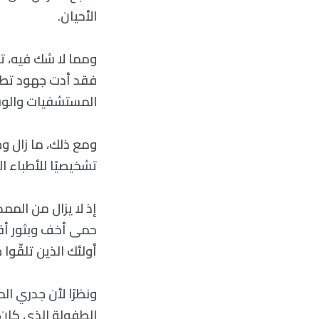
الأحيان.
ومما لا شك فيه، تع
فقد أدت جهود تطعي
المستشفيات والوفيات بين ا
ومع ذلك، ما زال وج
تشخيصيًا للأطباء ا
إذ لا يزال من المم
حمى أخف وبثور أقل
أولئك الذين تلقّو
ونظرًا لأن جدري الم
الطفولة الذي كان 